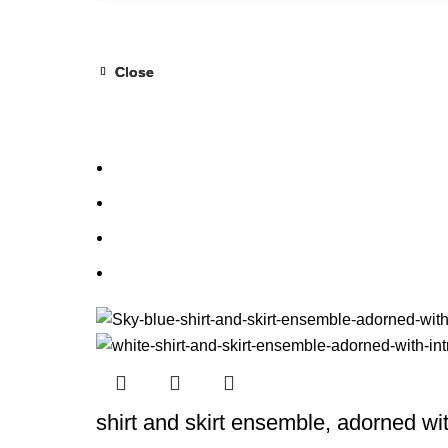
Close
Close
Close
shirt and skirt ensemble, adorned with